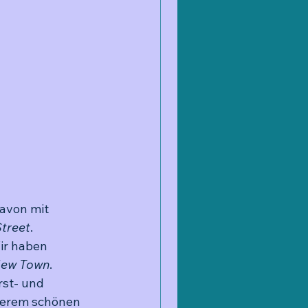
avon mit 
Street
. 
ir haben 
ew Town
. 
rst- und 
serem schönen 