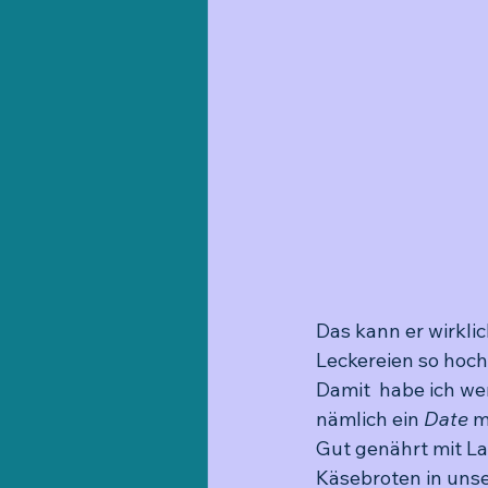
Das kann er wirkli
Leckereien so hoch
Damit  habe ich we
nämlich ein 
Date
 m
Gut genährt mit La
Käsebroten in uns