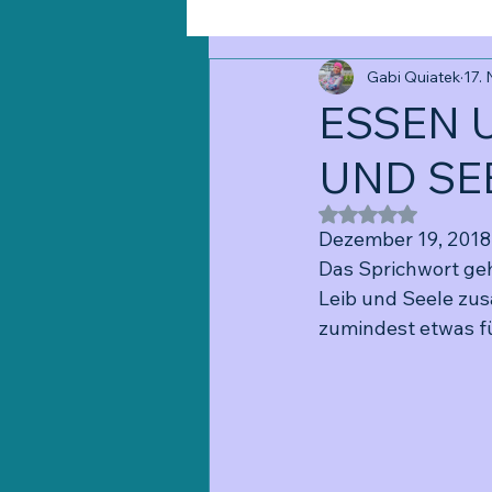
Gabi Quiatek
17.
ESSEN 
UND SE
Mit NaN von 5 St
Dezember 19, 2018
Das Sprichwort geh
Leib und Seele zu
zumindest etwas fü