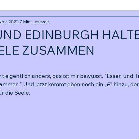
 Nov. 2022
7 Min. Lesezeit
UND EDINBURGH HALTE
ELE ZUSAMMEN
ernen bewertet.
t eigentlich anders, das ist mir bewusst. "Essen und T
sammen." Und jetzt kommt eben noch ein „
E
“ hinzu, de
r die Seele. 