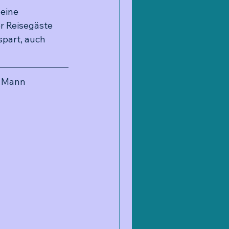
eine 
r Reisegäste 
spart, auch 
n Mann 