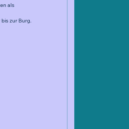
en als 
t
 bis zur Burg. 