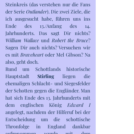
Steinkreis (das verstehen nur die Fans 
der Serie 
Outlander
). Die zwei Ziele, die 
ich ausgesucht habe, führen uns ins 
Ende des 13./Anfang des 14. 
Jahrhunderts. Das sagt Dir nichts? 
William Wallace
 und 
Robert the Bruce
? 
Sagen Dir auch nichts? Versuchen wir 
es mit 
Braveheart
 oder Mel Gibson? Na 
also, geht doch.
Rund um Schottlands historische 
Hauptstadt 
Stirling
 liegen die 
ehemaligen Schlacht- und Siegesfelder 
der Schotten gegen die Engländer. Man 
hat sich Ende des 13. Jahrhunderts mit 
dem englischen König 
Edward I
angelegt, nachdem der Hilferuf bei der 
Entscheidung um die schottische 
Thronfolge in England dankbar 
aufgenommen wurde mit dem 