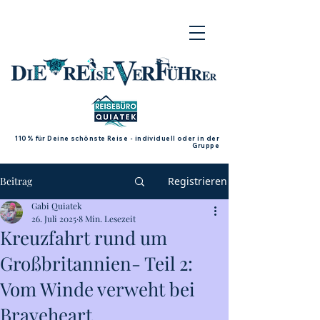
110% für Deine schönste Reise - individuell oder in der
Gruppe
Beitrag
Registrieren
Gabi Quiatek
26. Juli 2025
8 Min. Lesezeit
Kreuzfahrt rund um
Großbritannien- Teil 2:
Vom Winde verweht bei
Braveheart