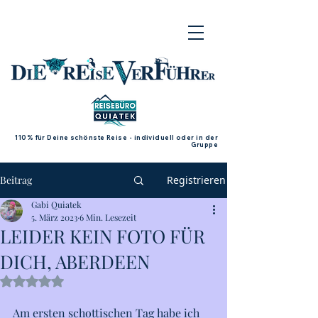
110% für Deine schönste Reise - individuell oder in der
Gruppe
Beitrag
Registrieren
Gabi Quiatek
5. März 2023
6 Min. Lesezeit
LEIDER KEIN FOTO FÜR
DICH, ABERDEEN
Mit NaN von 5 Sternen bewertet.
Am ersten schottischen Tag habe ich 