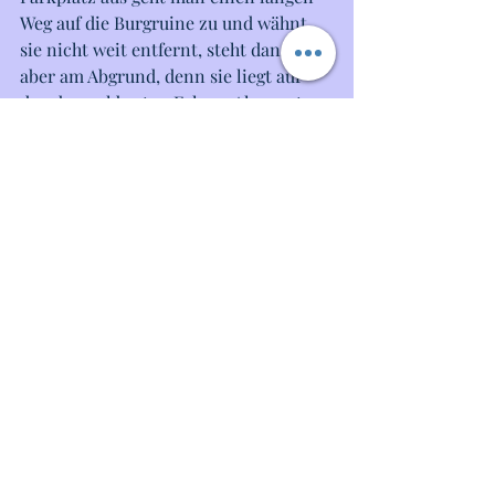
Weg auf die Burgruine zu und wähnt 
sie nicht weit entfernt, steht dann 
aber am Abgrund, denn sie liegt auf 
dem benachbarten Felsen. Also erst 
Treppen steil runter und am Ende 
wieder rauf. Auch hier ist der 
Küstenweg sehr schön und 
empfehlenswert.
Bei der Burg selbst fragt man sich, wie 
gefährlich es wohl war, Gebäude so 
dicht an den Klippenrand zu bauen. 
Doch Sicherheitsaspekte wurden 
anders interpretiert. Man war sicher, 
sich vor Feinden schützen zu können, 
aber nicht unbedingt sicher, nicht ins 
Meer zu stürzen.  
Eine Zeitlang wurden in 
Dunnottar