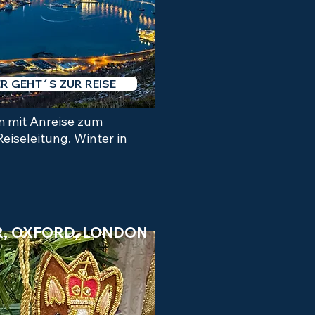
ER GEHT´S ZUR REISE
 mit Anreise zum
eiseleitung. Winter in
, OXFORD, LONDON