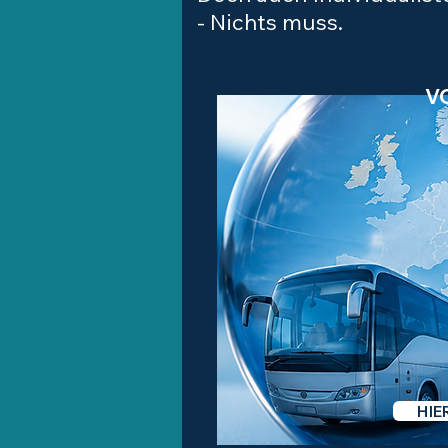
- Nichts muss.
​
HIE