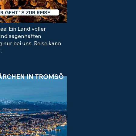
ER GEHT´S ZUR REISE
ee. Ein Land voller
 und sagenhaften
g nur bei uns. Reise kann
✅.
RCHEN IN TROMSÖ