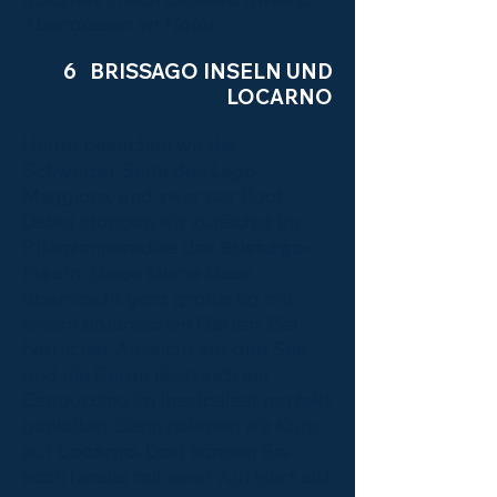
Abendessen im Hotel.
6 BRISSAGO INSELN UND
LOCARNO
Heute besuchen wir die
Schweizer Seite des Lago
Maggiore, und zwar per Boot.
Dabei stoppen wir zunächst im
Pflanzenparadies der
Brissago-
Inseln.
Diese kleine Oase
überrascht ganz großartig mit
einem botanischen Garten. Bei
herrlicher Aussicht auf den See
und die Berge lässt sich ein
Cappuccino im Inselpalast perfekt
genießen. Dann nehmen wir Kurs
auf
Locarno.
Dort können Sie
hoch hinaus mit einer Auffahrt auf