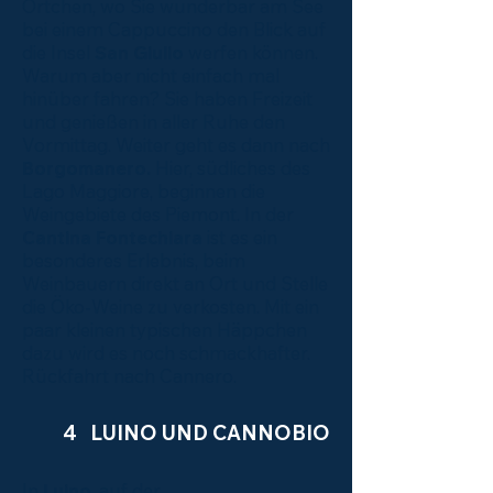
Örtchen, wo Sie wunderbar am See
bei einem Cappuccino den Blick auf
die Insel
San Giulio
werfen können.
Warum aber nicht einfach mal
hinüber fahren? Sie haben Freizeit
und genießen in aller Ruhe den
Vormittag. Weiter geht es dann nach
Borgomanero.
Hier, südliches des
Lago Maggiore, beginnen die
Weingebiete des Piemont. In der
Cantina Fontechiara
ist es ein
besonderes Erlebnis, beim
Weinbauern direkt an Ort und Stelle
die Öko-Weine zu verkosten. Mit ein
paar kleinen typischen Häppchen
dazu wird es noch schmackhafter.
Rückfahrt nach Cannero.
4 LUINO UND CANNOBIO
In
Luino
, auf der