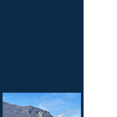
gegenüberliegenden Seeseite,
herrscht Mittwochs
Ausnahmezustand, denn hier findet
der größte Markt am Lago
Maggiore statt. Buchen Sie bei
unserem Hotelier ein Bootsticket
und stürzen sich ins Treiben. Am
Nachmittag möchten wir mit Ihnen
ins benachbarte Cannobio fahren,
wo Sie den Tag bei einem kleinen
Shoppingbummel (es gibt immer
noch was zu ergattern!) und einem
Aperitiv an der Seepromenade
ausklingen lassen. Rückfahrt nach
Cannero.
Abendessen im Hotel.