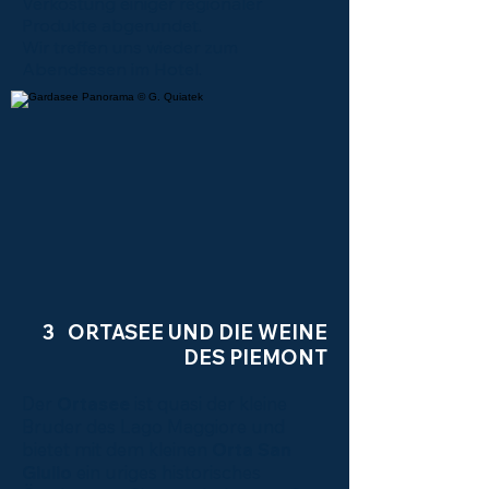
Verkostung einiger regionaler
Produkte abgerundet.
Wir treffen uns wieder zum
Abendessen im Hotel.
3 ORTASEE UND DIE WEINE
DES PIEMONT
Der
Ortasee
ist quasi der kleine
Bruder des Lago Maggiore und
bietet mit dem kleinen
Orta San
Giulio
ein uriges historisches