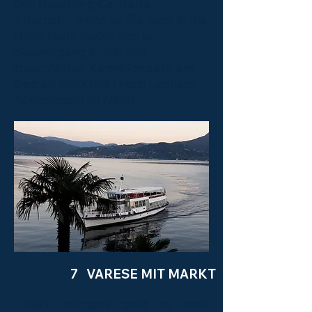
den Hausberg
Cardada
.
Alternativ, wenn es Sie nicht in die
Höhe zieht, bietet sich ein
Spaziergang durch den
traumhaften
Kamelienpark am
See
an. Rückfahrt nach Cannero.
Abendessen im Hotel.
7 VARESE MIT MARKT
Direkt morgens geht es nach