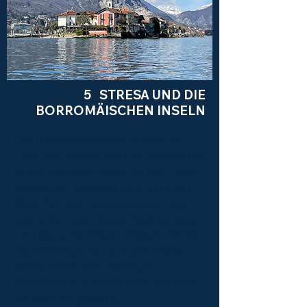
5 STRESA UND DIE
BORROMÄISCHEN INSELN
Die
Borromäischen Inseln
im
Golf von Stresa sind ein absolutes
Muss bei einer Reise an den Lago
Maggiore. Wir chartern gern ein
Boot für alle Interessenten und
besuchen die kleine
Fischerinsel
und den prächtigen Palast mit den
Terrassengärten auf der
Isola
Bella
, Werk des Adeligen
Borromeo für seine Frau Isabella.
So kann es gehen!