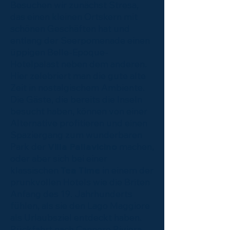
Besuchen wir zunächst Stresa,
das einen kleinen Ortskern mit
schönen Geschäften hat und
entlang der Seerpomenade einen
üppigen Belle-Epoque-
Hotelpalast neben dem anderen.
Hier zelebriert man die gute alte
Zeit in nostalgischem Ambiente.
Die Gäste, die bereits die Inseln
besucht haben, können von einer
Alternative profitieren und einen
Spaziergang zum wunderbaren
Park der
Villa Pallavicino
machen,
oder aber sich bei einer
klassischen
Tea Time
in einem der
prunkvollen Hotels wie die Briten
Anfang des 19. Jahrhunderts
fühlen, als sie den Lago Maggiore
als Urlaubsziel entdeckt haben.
Rückfahrt nach Cannero Riviera.