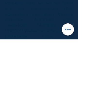
Verbania-Intra
, wo wir per Fähre
auf das lombardische Ufer
übersetzen und dann
Varese
erreichen. Aufgrund einer
vielseitigen Mischung aus
UNESCO-Welterbestätten,
prunkvollen Villen und
weitläufigen Naturparkst nennt
man sie die
Gartenstadt
. Zeit für
Bummeln und Shoppen. Zudem
ist Samstags Markttag. Wer es
lieber historisch-kulturell mag,
der besucht den
Palazzo Estense
mit seinen Form-Gärten mitten in
der Stadt. Das Gebäude dient
heute als Rathaus und wird auch
das
Versailles Italiens
genannt.
Rückfahrt nach Cannero Riviera.
Abendessen im Hotel.