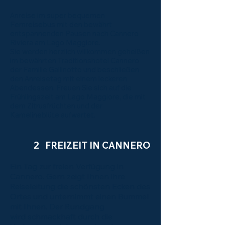
Anreise im super bequemen
Fernreisebus mit den bewährt
entspannenden Pausen nach Cannero
Riviera am Lago Maggiore.
Sie werden herzlich willkommen geheißen
im bewährten Traditionshotel Cannero
der Familie Gallinotto und beschließen
den Anreisetag mit einem leckeren
Abendessen. Freuen Sie sich auf die
Frühlingszeit am Lago Maggiore, die mit
dem Zitrusfrüchten und der
Kamelineblüte aufwartet.
2 FREIZEIT IN CANNERO
Ein Tag zur freien Verfügung in
Cannero. Gern zeigt Ihnen ihre
Reiseleitung die schönsten Ecken des
Ortes und unternimmt einen Bummel
mit Ihnen. Der Rundgang
wird schmackhaft durch die