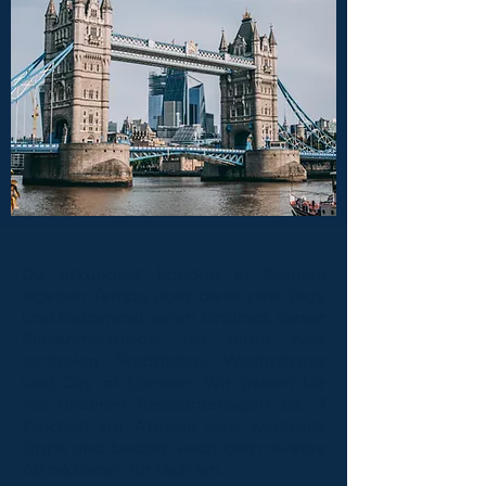
Du erkundest London in Deinem
eigenen Tempo über diese zwei Tage
und bekommst einen Eindruck dieser
Riesenmetropole mit ihren zwei
zentralen Stadtteilen, Westminster
und City of London. Wir geben Dir
mit unseren Reiseunterlagen ca. 3
Wochen vor Abreise viele wertvolle
Tipps und buchen auch gern diverse
Attraktionen für Dich ein.