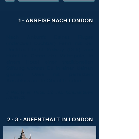
1 - ANREISE NACH LONDON
Nach Ankunft Deines Fluges
(individuell buchbar) Fahrt mit der
Dockland Light Railway (DLR) zum
Hotel im Osten der Metropole. In
einem Hotel einer traditionellen
Stiftung wohnst Du in einer kleinen
grünen Oase mit perfektem
Anschluss an die City of London.
3 Nächte im Hotel. DZ inkl, kontinentalem
Frühstück
2 - 3 - AUFENTHALT IN LONDON