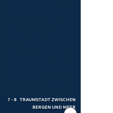
Schon am Nachmittag kannst Du die
ersten Erkundungen machen. Sicher
magst Du gleich die
Royal
Mile
erobern, aber langsam, das
erlebst Du am Folgetag ausführlich
mit einem geführten
Stadtspaziergang. Spaziere heute
einmal die
Princes Street
entlang,
das ist die Haupteinkaufsstraße, von
der aus Du einen enorm
fantastischen Ausblick auf die
Altstadt und die Burg hast. Wie
Perlen an einer Kette reihen sich den
Felsen hinauf die unterschiedlichsten
imposanten Gebäude.
3 Nächte im DZ inkl. schottischem Frühstück.
7 - 8 TRAUMSTADT ZWISCHEN
BERGEN UND MEER