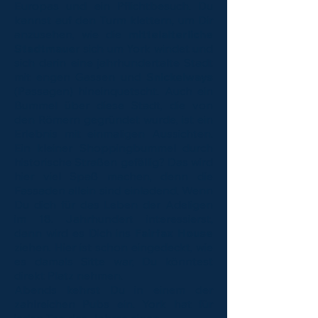
Europas und ein Pflichtbesuch. Du
kannst auf den Turm klettern, um Dir
anzusehen, wie die
mittelalterliche
Stadtmauer
sich um York windet und
sich darin eine jahrhundertalte Stadt
mit engen Gassen und
Snickelways
(Passagen) hineinquetscht. Auch ein
Bummel über diese Stadt, die von
den Römern gegründet wurde, ist ein
Erlebnis mit einmaligen Aussichten.
Ein kleiner Shoppingbummel durch
historische Straßen gefällig? Das wird
hier viel Spaß machen, denn die
Fassaden allein sind einladend. Wenn
Du dich für das Leben der Adeligen
im 18. Jahrhundert interessierst,
dann wird es Dich ins
Fairfax House
ziehen. Hier ist schon eingedeckt, wie
es damals Sitte war, Du könntest
direkt Platz nehmen.
Abends kehrst Du in einem der
zahlreichen Pubs ein. York hat für