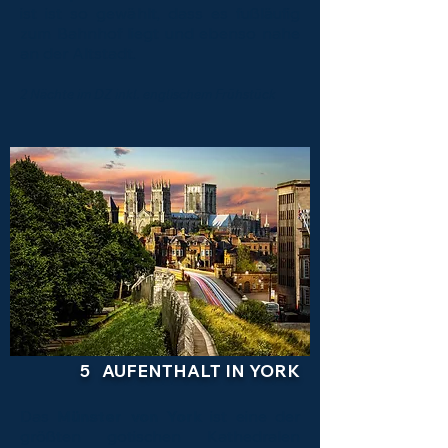
ist ist so gewählt, dass es fußläufig
zum Bahnhof liegt und ebenso nahe
an der Altstadt.
2 Nächte im DZ inkl. englischem Frühstück
5 AUFENTHALT IN YORK
Das
Münster von York
ist eine der
größten gotischen Kathedralen