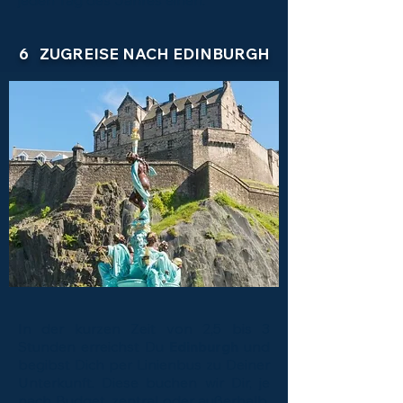
jeden Tag des Jahres einen.​
6 ZUGREISE NACH EDINBURGH
In der kurzen Zeit von 2,5 bis 3
Stunden erreichst Du
Edinburgh
und
begibst Dich per Linienbus zu Deiner
Unterkunft. Diese buchen wir Dir, je
nach Budget, zentral oder außerhalb.