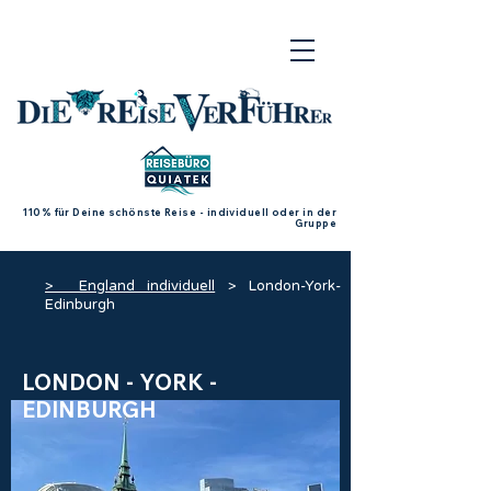
110% für Deine schönste Reise - individuell oder in der
Gruppe
> England individuell
> London-York-
Edinburgh
LONDON - YORK -
EDINBURGH