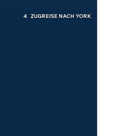
4 ZUGREISE NACH YORK
Mit der DLR und U-Bahn geht es zum
Bahnhof Kings Cross/St Pancras
,
von wo aus die Züge nach Norden
starten. Wenn Du den richtigen
Bahnsteig nimmst und nicht 9 3/4,
dann geht es nonstop in einer
Reisezeit von etwa 2 Stunden nach
York
.
York ist für uns die schönste Stadt
Englands, voller reizvoller Ecken und
Sehenswürdigkeiten aus dem
Mittelalter und der georgianischen
Zeit. Alte Gassen, eine Burg, eine
absolut sehenswerte Kathedrale, 1-
A-Shoppingmöglichkeiten und viele
interessante Museen. Die Lage an
zwei Flüssen hebt die ganze schöne
Atmosphäre noch mehr. Dein Hotel