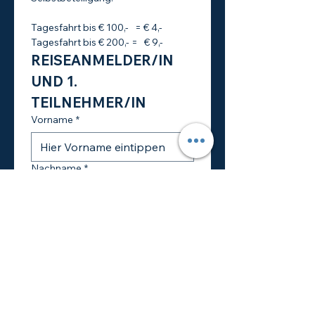
Tagesfahrt bis € 100,-   = € 4,-
Tagesfahrt bis € 200,- =   € 9,-
REISEANMELDER/IN 
UND 1. 
TEILNEHMER/IN
Vorname
*
Nachname
*
Straße
PLZ und Ort
*
Email
*