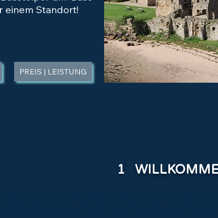
ur einem Standort!
PREIS | LEISTUNG
1 WILLKOMME
h Edinburgh. Am Flughafen übernimmst Du dein
rry
, wo Du ein ein Hotel oder Gästehaus mitten