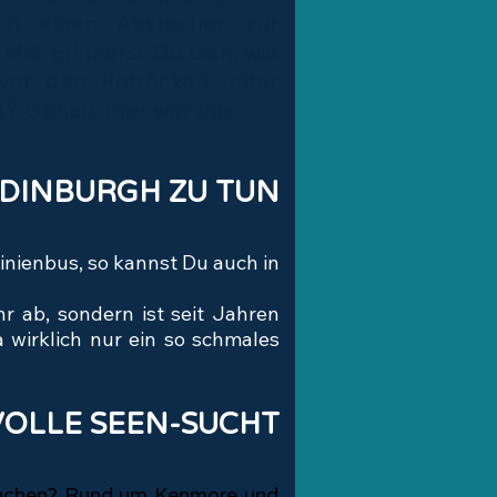
ch einen Abstecher zur
Mill. Erinnerst Du dich, wie
 vor den Rotröcken unter
t? Genau. Hier war das.
EDINBURGH ZU TUN
inienbus, so kannst Du auch in
r ab, sondern ist seit Jahren
 wirklich nur ein so schmales
VOLLE SEEN-SUCHT
ssuchen? Rund um
Kenmore
und