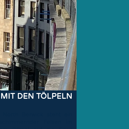
 MIT DEN TÖLPELN
 North Berwick steht ein
schimmernder Felsen im