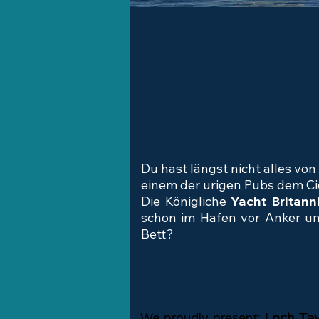
Du hast längst nicht alles von
einem der urigen Pubs dem Cid
Die Königliche
Yacht Britann
schon im Hafen vor Anker un
Bett?
We proudly present:
Loch Ta