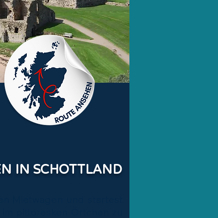
N IN SCHOTTLAND
en Mietwagen und startest
 im pittoresken Örtchen zu