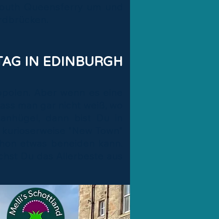
 South Queensferry um und
ordbrücken.
TAG IN EDINBURGH
opolen. Aber wenn es eine
 dass man gar nicht weiß, wo
kanhügel, dann bist Du in
e kurioserweise "New Town"
schon etwas beneiden kann.
chst Du das Allerbeste aus
N