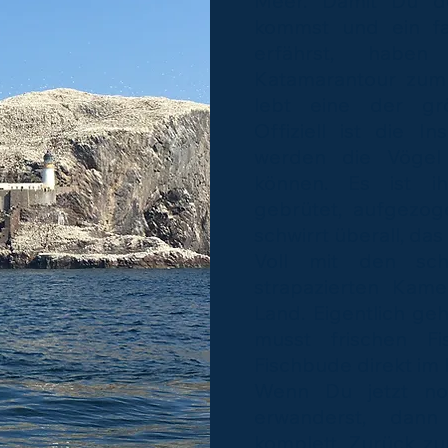
Meer. Damit Du d
kommst und ein fan
erfährst, habe
Katamarantour zum
lebt eine der grö
Offiziell ist die 
werden die Vögel 
können. Es ist ih
gebrütet, aufgezog
schwirrt überall, das
Voll mit den sch
strapazierten Kam
Land. Eigentlich geh
musst frischen Fi
Fischbude direkt im 
Wenn Du jetzt no
erwanderst, dann
komplett. Zurück z