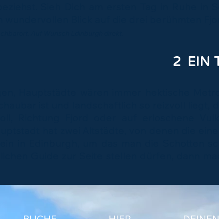
eziehst. Sieh Dich am ersten Tag in Ruhe in
n wundervollen Blick auf die drei berühmten Fj
chbarort. Auf Wunsch Edinburgh direkt.
2 EIN 
gen, Hauptstädte wären immer hektische Metr
haubar ist und landschaftlich so reizvoll liegt,
ll, Richtung Fjord oder auf erloschene Vul
uptstadt hat zwei Altstädte, von denen die ein
inein in Edinburgh, um das man die Schotten 
lichen Guide zur Seite stellen dürfen, dann ma
BUCHE HIER DEINE