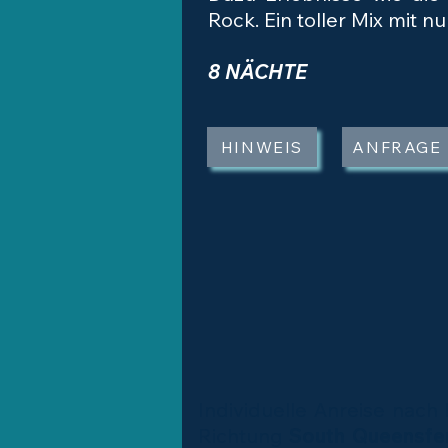
Rock. Ein toller Mix mit n
8 NÄCHTE
HINWEIS
ANFRAGE
Individuelle Anreise nac
Richtung
South Queensfe