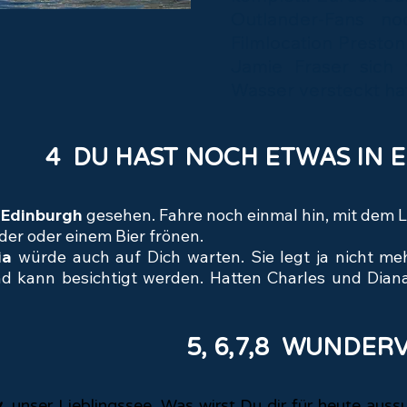
Outlander-Fans no
Filmlocation Preston 
Jamie Fraser sich
Wasser versteckt ha
4 DU HAST NOCH ETWAS IN 
Edinburgh
gesehen. Fahre noch einmal hin, mit dem L
er oder einem Bier frönen.
ia
würde auch auf Dich warten. Sie legt ja nicht meh
d kann besichtigt werden. Hatten Charles und Diana
5, 6,7,8 WUNDER
y
, unser Lieblingssee. Was wirst Du dir für heute au