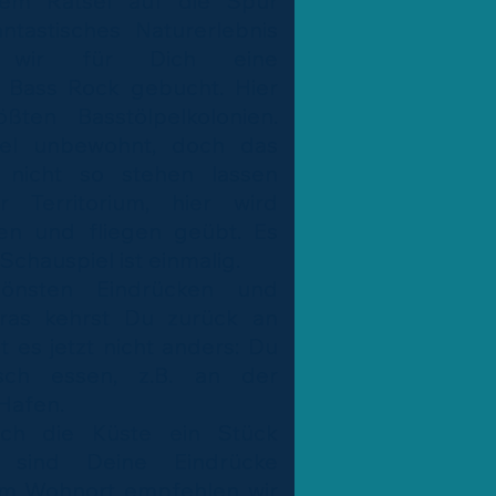
em Rätsel auf die Spur
tastisches Naturerlebnis
n wir für Dich eine
 Bass Rock gebucht. Hier
ßten Basstölpelkolonien.
Insel unbewohnt, doch das
nicht so stehen lassen
r Territorium, hier wird
en und fliegen geübt. Es
 Schauspiel ist einmalig.
önsten Eindrücken und
eras kehrst Du zurück an
t es jetzt nicht anders: Du
sch essen, z.B. an der
Hafen.
ch die Küste ein Stück
 sind Deine Eindrücke
um Wohnort empfehlen wir