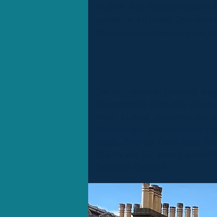
Füßen der Fjordbrücken b
genieße zu jeder Zeit eine
2 Nächte in South Queensferry oder Na
Da soll einmal jemand sa
Hauptstadt gibt, die übersc
man zuerst hinschauen so
Edinburgh. Schottlands Ha
heißt. Stürze Dich also h
Wenn wir Dir einen persön
Deinem Besuch.