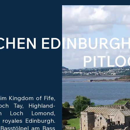
CHEN EDINBURGH
PITL
im Kingdom of Fife,
och Tay, Highland-
m Loch Lomond,
d royales Edinburgh.
 Basstölpel am Bass