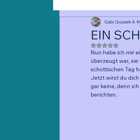
Gabi Quiatek
4. 
EIN SC
Mit NaN von 5 St
Nun habe ich mir e
überzeugt war, sie 
schottischen Tag h
Jetzt wirst du dich
gar keine, denn ic
berichten. 