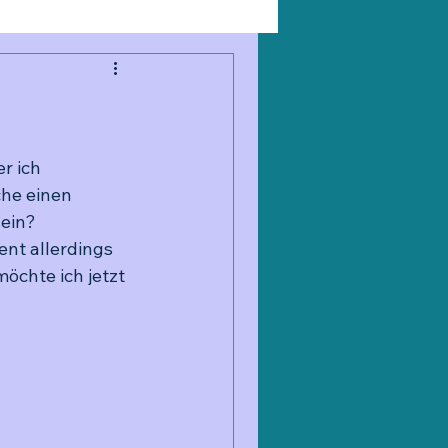
r ich 
che einen 
ein? 
ent allerdings 
öchte ich jetzt 