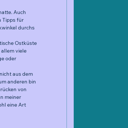
hatte. Auch 
 Tipps für 
kwinkel durchs 
ttische Ostküste 
allem viele 
e oder 
 nicht aus dem 
zum anderen bin 
rücken von 
n meiner 
hl eine Art 