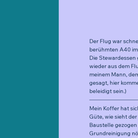
Der Flug war schne
berühmten A40 im S
Die Stewardessen 
wieder aus dem Fl
meinem Mann, dem 
gesagt, hier komme
beleidigt sein.)
Mein Koffer hat sic
Güte, wie sieht de
Baustelle gezogen 
Grundreinigung nö