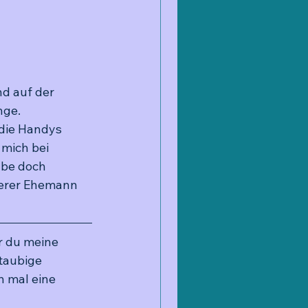
d auf der 
nge.
die Handys 
mich bei 
abe doch 
derer Ehemann 
r du meine 
taubige 
 mal eine 