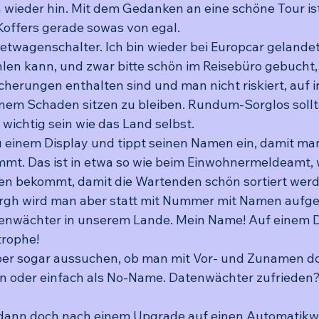
h wieder hin. Mit dem Gedanken an eine schöne Tour ist
offers gerade sowas von egal.
twagenschalter. Ich bin wieder bei Europcar gelandet,
n kann, und zwar bitte schön im Reisebüro gebucht, 
cherungen enthalten sind und man nicht riskiert, auf 
inem Schaden sitzen zu bleiben. Rundum-Sorglos sollt
 wichtig sein wie das Land selbst.
 einem Display und tippt seinen Namen ein, damit man 
mt. Das ist in etwa so wie beim Einwohnermeldeamt, 
 bekommt, damit die Wartenden schön sortiert werde
rgh wird man aber statt mit Nummer mit Namen aufgeru
enwächter in unserem Lande. Mein Name! Auf einem Dis
trophe!
ber sogar aussuchen, ob man mit Vor- und Zunamen do
alen oder einfach als No-Name. Datenwächter zufrieden? 
 dann doch nach einem Upgrade auf einen Automatikw