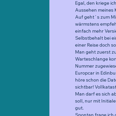
Egal, den kriege ic
Aussehen meines K
Auf geht´s zum Mie
wärmstens empfehle
einfach mehr Versi
Selbstbehalt bei e
einer Reise doch so
Man geht zuerst zu
Warteschlange kom
Nummer zugewiesen
Europcar in Edinbu
höre schon die Dat
sichtbar! Vollkatas
Man darf es sich a
soll, nur mit Initi
gut. 
Spontan frage ich