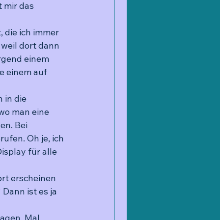
 mir das 
 die ich immer 
weil dort dann 
irgend einem 
e einem auf 
in die 
wo man eine 
n. Bei 
fen. Oh je, ich 
play für alle 
rt erscheinen 
Dann ist es ja 
agen. Mal 