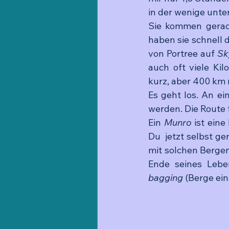
in der wenige unter
Sie kommen gerade
haben sie schnell 
von Portree auf 
Sk
auch oft viele Ki
kurz, aber 400 km 
Es geht los. An ei
werden. Die Route 
Ein 
Munro
 ist ein
Du  jetzt selbst g
mit solchen Bergen 
Ende seines Lebe
bagging
 (Berge ei