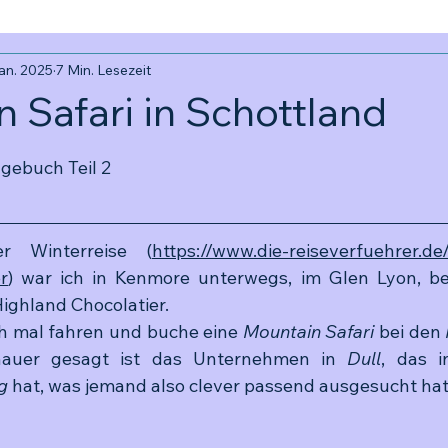
Jan. 2025
7 Min. Lesezeit
 Safari in Schottland
ernen bewertet.
gebuch Teil 2
er Wint
erreise (
https://www.die-reiseverfuehrer.de
r
) war ich in Kenmore unterwegs, im Glen Lyon, bei
Highland Chocolatier.
ch mal fahren und buche eine 
Mountain Safari
 bei den 
nauer gesagt ist das Unternehmen in 
Dull
, das i
g
 hat, was jemand also clever passend ausgesucht hat