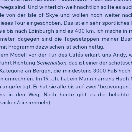
wegs sind. Und winterlich-weihnachtlich sollte es auc
 von der Isle of Skye und wollen noch weiter nach
dieses Tour eingeschoben. Das ist ein sehr sportliches
ye
 bis nach Edinburgh sind es 400 km. Ich mache in 
lometer, dagegen sind die Tagesetappen meiner Busre
mit Programm dazwischen ist schon heftig.
nem Modell vor der Tür des Cafés erkärt uns Andy, w
führt Richtung 
Schiehallion
, das ist einer der schottis
e Kategorie an Bergen, die mindestens 3000 Fuß hoch s
ern umrechnen. Im 19. Jh. hat ein Mann namens Hugh M
angefertigt. Er hat sie alle bis auf zwei "bezwungen"
ns in den Weg. Noch heute gibt es die beliebte 
nsacken/einsammeln).