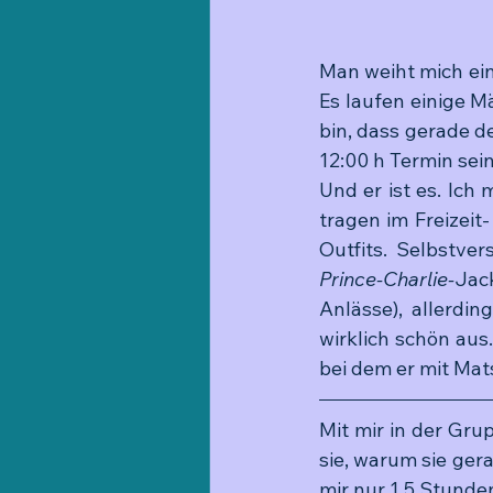
Man weiht mich ein
Es laufen einige Mä
bin, dass gerade de
12:00 h Termin sein
Und er ist es. Ich
tragen im Freizeit-
Outfits. Selbstver
Prince-Charlie-
Jac
Anlässe), allerdin
wirklich schön aus
bei dem er mit Ma
Mit mir in der Grup
sie, warum sie gera
mir nur 1,5 Stunden