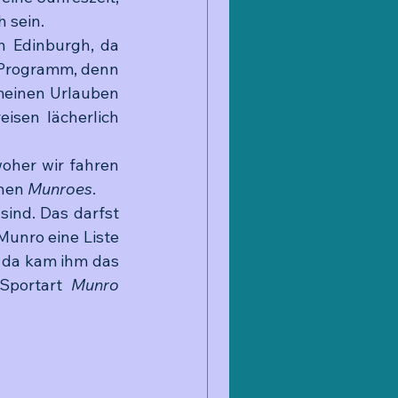
h sein.
 Edinburgh, da 
 Programm, denn 
meinen Urlauben 
isen lächerlich 
oher wir fahren 
chen 
Munroes
. 
ind. Das darfst 
unro eine Liste 
, da kam ihm das 
Sportart 
Munro 