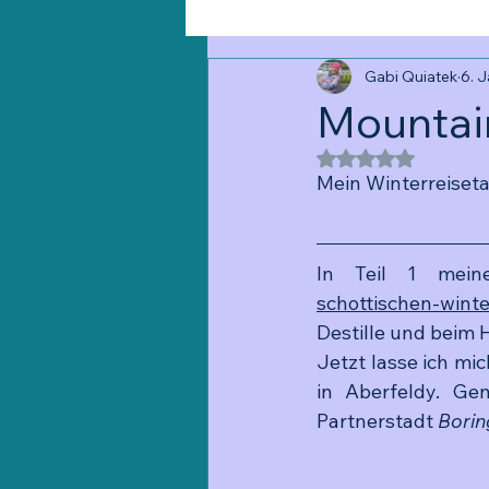
Gabi Quiatek
6. 
Mountain
Mit NaN von 5 St
Mein Winterreiseta
In Teil 1 mein
schottischen-winte
Destille und beim 
Jetzt lasse ich mi
in Aberfeldy. Ge
Partnerstadt 
Borin