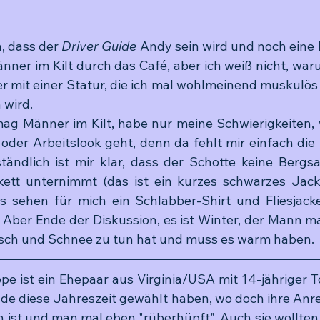
, dass der 
Driver Guide
 Andy sein wird und noch eine Fa
nner im Kilt durch das Café, aber ich weiß nicht, waru
r mit einer Statur, die ich mal wohlmeinend muskulös 
 wird. 
 mag Männer im Kilt, habe nur meine Schwierigkeiten, 
 oder Arbeitslook geht, denn da fehlt mir einfach die
ständlich ist mir klar, dass der Schotte keine Bergsa
kett unternimmt (das ist ein kurzes schwarzes Jacke
gs sehen für mich ein Schlabber-Shirt und Fliesjacke
. Aber Ende der Diskussion, es ist Winter, der Mann ma
tsch und Schnee zu tun hat und muss es warm haben.
pe ist ein Ehepaar aus Virginia/USA mit 14-jähriger To
de diese Jahreszeit gewählt haben, wo doch ihre Anrei
 ist und man mal eben "rüberhüpft". Auch sie wollten 