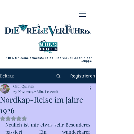
110% für Deine schönste Reise - individuell oder in der
Gruppe
Beitrag
Registrieren
Gabi Quiatek
23. Nov. 2024
7 Min. Lesezeit
Nordkap-Reise im Jahre
1926
Mit NaN von 5 Sternen bewertet.
Neulich ist mir etwas sehr Besonderes 
passiert. Ein wunderbarer 