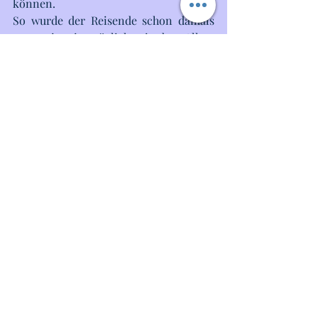
können. 
So wurde der Reisende schon damals 
so wenig wie möglich mit dem Alltag 
und all seinen Problemen konfrontiert. 
So ist es oft heute noch, obwohl man 
im Urlaub ja nicht in einer 
abgeschlossenen Blase ist, sondern in 
einer realen Welt, wo man durchaus 
auch mal auf Probleme stoßen kann 
und vor denen nicht einfach die 
Urlaubs-Augen verschließen sollte.
Last, but not least, um diese Geschichte 
nicht zu lang und ohne Langeweile 
lesbar zu halten, ein Hinweis auf die 
Ideen der Passagiere an Bord und 
besondere Events. 
Einige Gäste, ich kenne das sogar noch 
von meinen ersten Rundreisen, die ich 