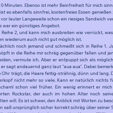
 Minuten. Ebenso ist mehr Beinfreiheit für mich sinnl
h ist es ebenfalls sinnfrei, kostenfreies Essen genießen
or lauter Langeweile schon ein riesiges Sandwich ver
es war ein günstiges Angebot.
n Reihe 2, und kann mich ausbreiten wie verrückt, was
n wiederum auch nicht gut möglich ist. 
chlich noch jemand und schmeißt sich in Reihe 1. Ja, 
höpft in die Reihe mir schräg gegenüber fallen und ja
iden, vermute ich. Aber er entpuppt sich als möglich
 er sagt andauernd ganz laut "aua aua". Dabei bemerke
 Ohr trägt, die Haare fettig-strähnig, dünn und lang. 
rkopf nicht mehr so viele. Kann er natürlich nichts fü
chaml schon viel früher. Ein wenig erinnert er mich
rten Rockstar, der auch im hohen Alter noch seinen
lten will. Es ist schwer, den Anblick mit Worten zu bes
saß ursprünglich sicher korrekt schräg über seiner Sc