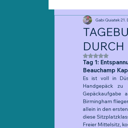
Gabi Quiatek
21.
TAGEBU
DURCH
Mit NaN von 5 St
Tag 1: Entspann
Beauchamp Kap
Es ist voll in Dü
Handgepäck zu r
Gepäckaufgabe am
Birmingham fliegen h
allein in den erste
diese Sitzplatzklas
Freier Mittelsitz, k