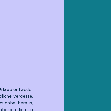
 Urlaub entweder 
iche vergesse, 
s dabei heraus, 
ber ich fliege ja 