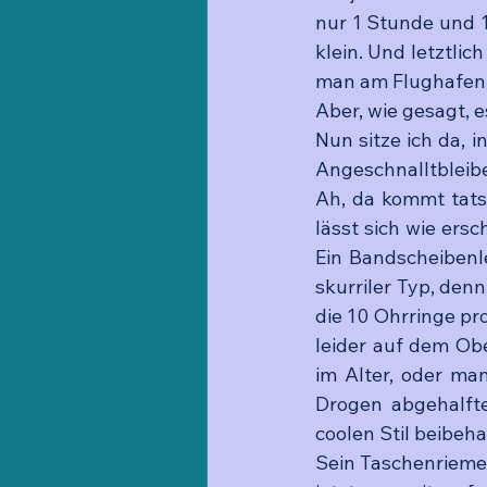
nur 1 Stunde und 10
klein. Und letztlic
man am Flughafen v
Aber, wie gesagt, 
Nun sitze ich da, i
Angeschnalltbleibe
Ah, da kommt tatsä
lässt sich wie ersc
Ein Bandscheibenle
skurriler Typ, denn
die 10 Ohrringe pro
leider auf dem Obe
im Alter, oder man
Drogen abgehalfte
coolen Stil beibeha
Sein Taschenriemen 