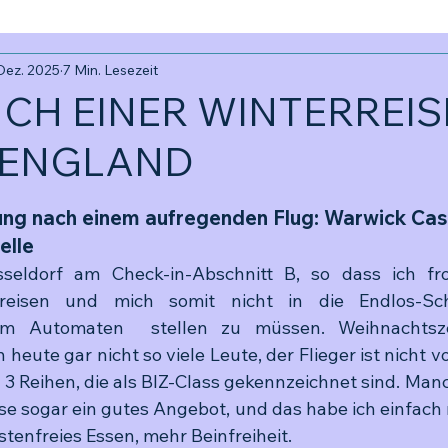
 Dez. 2025
7 Min. Lesezeit
CH EINER WINTERREIS
 ENGLAND
ernen bewertet.
ung nach einem aufregenden Flug: Warwick Cast
elle
sseldorf am Check-in-Abschnitt B, so dass ich fro
eisen und mich somit nicht in die Endlos-Sch
 Automaten  stellen zu müssen. Weihnachtszeit
eute gar nicht so viele Leute, der Flieger ist nicht vol
n 3 Reihen, die als BIZ-Class gekennzeichnet sind. Manc
se sogar ein gutes Angebot, und das habe ich einfach 
ostenfreies Essen, mehr Beinfreiheit.