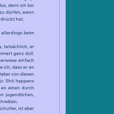
os, denn ich bin 
 zu dürfen, wenn 
drückt hat.
 allerdings beim 
tatsächlich, er 
mmert ganz doll. 
erweise einfach 
 ich, dass er an 
Dabei von diesen 
r. Shit happens 
 an einen durch 
 jugendlichen, 
chreiben.
hulter, ist aber 