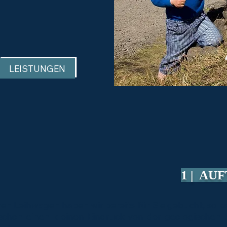
LEISTUNGEN
1 | AU
hren Leihwagen haben wir bereits für Sie gebucht, so k
schon einen kleinen Eindruck von der geologischen 