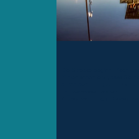
Die Strecke beginnt flach un
fühlen schon jetzt, dass Sie h
durch den
Thingvellir Natio
Fall verpassen wollen.
4 Übernachtung im Gebiet zwi