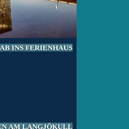
| AB INS FERIENHAUS
echts und links zu sehen. Sie
och viel besser. Schon wenn Sie
 den nächsten Tagen auf keinen
NEN AM LANGJÖKULL