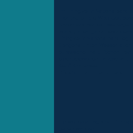
Im Thingvellir Nationalpark i
Hier tagten die Wikinger, be
Sprechers perfekt weiterget
Island, aber ganz besonders 
Thingvellir Nationalpark liegt
übrigens unter Wasser auch 
eurasische hält. Schon ein
eindrucksvollen Landschaft h
Kerið Kratersee.
Rückfahrt zu Ihrer Unterkunft
Ein weiterer Tag steht für ei
gehen wandern.