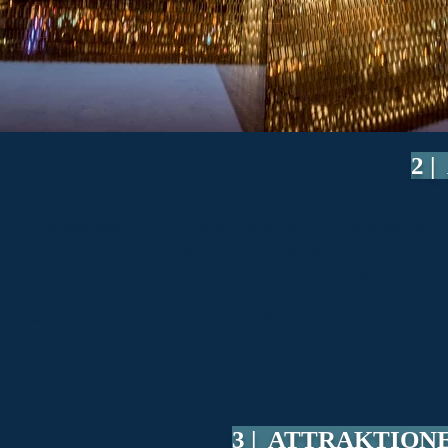
2 
d gut ausgebaut. Ab und an sind schon Lavafetzen r
ier eine andere Welt erwartet, aber es wird natürlich n
nalpark
Ihr Domizil ansteuern, wissen Sie, was Sie in
schen Gullfoss und Thingvellir Nationalpark.
3 | ATTRAKTIO