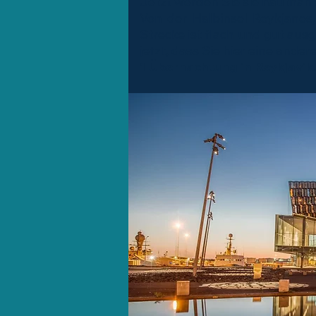
Jetzt werden Sie sie hautnah 
Von der Halbinsel Reykjanes,
Strecke ist flach und gut aus
jetzt, dass Sie hier eine ander
1 Übernachtung in Reykjavik.