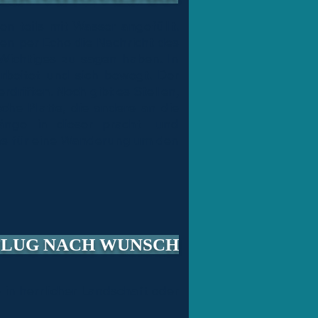
en teils mit Wasser angefüllt.
en per Echo die Nachricht des
Wichtiges zu sagen haben. In
arbeitet und sich bewegt. Der
rdriften. Noch gibt es Stellen,
he Platte, die andere an die
gänge in dieser pracht- und
was für eine Wanderung um den
FLUG NACH WUNSCH
 in herrlicher Landschaft oder