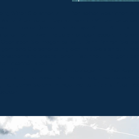
weitgrößter Gletscher. Zu Füßen seiner westlichen Au
ktivitäten bietet. Reykholt war im Mittelalter eines 
 berühmtester Dichter und Politiker,
Snorri Sturluson
einen Schutzwall hatte anfertigen lassen. In Snorr
Oder aber Sie mögen es kalt. Dann fahren Sie bis
 gern eine Gletschertour gleich mit. Sie startet zun
Menschenhand erschaffenen Eistunnel, und geht da
indruckende Expedition.
amiliärer mögen, dann ist die Ziegenfarm bei Reykhol
erdefarm
, und lassen sich fachkundig über die Islan
Highlight, dass Sie das hausgemachte
Rúgbrauð
, ein R
ebacken.