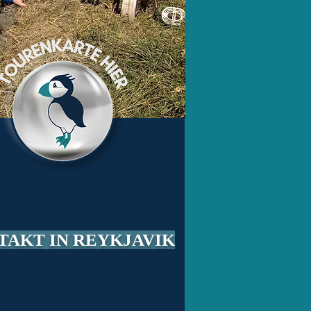
FTAKT IN REYKJAVIK
ann es zügig losgehen. Aus der
Struktur der Insel bekommen.