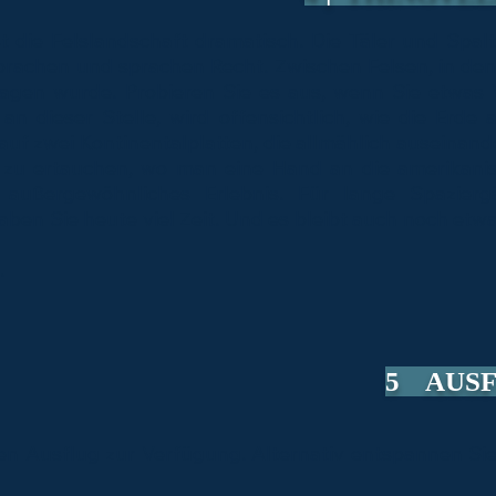
st die Felslandschaft dramatisch. Die Täler und Spalt
sprachen und sprachen Recht. Zwischen Felsen, in den
ragen wurde. Probieren Sie es aus, wenn Sie etwas 
an dieser Stelle, wird offensichtlich, wie die Erde 
 auf zwei Kontinentalplatten, die allmählich auseinande
zu ertauchen, wo man eine Hand an die amerikanisc
 außergewöhnliches Erlebnis. Für lange Spazier
aben Sie heute viel Zeit. Und es bleibt auch noch et
.
5 AUS
nen Ausflug zur Verfügung. Alternativ entspannen Sie