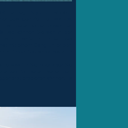
släufer liegt
Reykholt
, wo sich
der geistigen Zentren Islands.
. Er wurde ermordet, obwohl er
is Bad können Sie sich in der
 nach Husafell zu Füßen des
ächst mit einem Gang unter den
nn auf den Gletscher bis zum
t etwas für Sie, oder aber Sie
dpferde informieren. Neben den
oggenbrot probieren können. Es