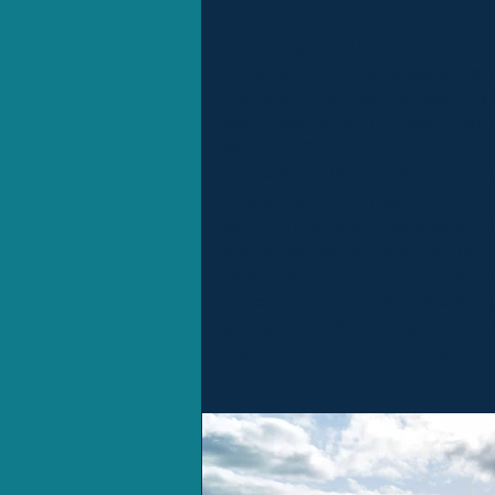
Der
Langjökull
ist Islands z
Ihnen eine große Auswahl an A
Hier lebte und wirkte Islands
sich doch rund um sein Haus 
warmen Quelle entspannen. 
Gletschers. Wir buchen Ihnen
Gletscher, durch einen von 
Basecamp
. Eine überaus bee
Wenn Sie es geruhsamer und f
besuchen
Sturlureykir
, die
Pf
Tieren ist auf jeden Fall ein 
wird in einer heißen Quelle g
Rückfahrt ins Ferienhaus.