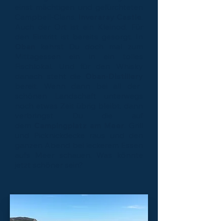
einst mächtigen und gefürchteten
Campbell-Clans,
Inveraray Castle
.
Auch der Ort ist ein Kleinod. Für
den Eintritt ist bereits gesorgt. In
Oban
kehrst Du doch mal zum
Mittagessen ein in ein tolles
Fischlokal. Und für den Whisky
danach steht die
Oban-Distillery
bereit. Wenn dann bei all der
schönen Landschaft unterwegs
noch etwas Zeit übrig bleibt, dann
verbringst Du die auf
dem
Campingplatz am Meer
. Grill
und Picknickdecke raus und den
ganzen Abend bei leckerem Essen
aufs Meer schauen. Was könnte
jetzt schöner sein?