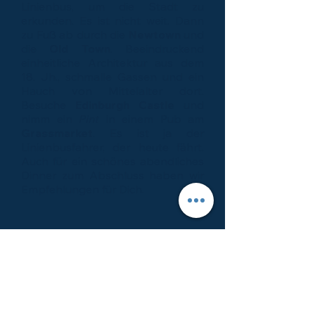
Linienbus, um die Stadt zu
erkunden. Es ist nicht weit. Dann
zu Fuß ab durch die
Newtown
und
die
Old Town
. Beeindruckend
einheitliche Architektur aus dem
18. Jh., schmalle Gassen und ein
Hauch von Mittelalter dort.
Besuche
Edinburgh Castle
und
nimm ein
Pint
in einem Pub am
Grassmarket
. Es ist ja der
Linienbusfahrer, der heute fährt.
Auch für ein schönes abendliches
Dinner zum Abschluss haben wir
Empfehlungen für Dich.
14 | 15 BLEIBST DU NOCH?
Immer wieder fragt man sich:
Warum rennt die Zeit so schnell?
Wir sind doch eben erst hier