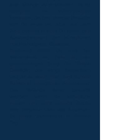
jede Menge zu entdecken. Es ist
übrigens die Whiskyregion
Speyside, die hier diverse Besuche
von Dir erwartet. Aber auf dem
Weg dorthin erlebst Du heute den
Austragungsort der königlichen
Hochlandspiele,
Braemar
.
Bestimmt hältst Du auch für
mindestens ein Foto an der
gleichnamigen Burg. Die "
Royal
Deeside
", das klingt fantastisch
und ist es auch. Hier liegt Schloß
Balmoral
, königlicher Sommersitz.
Das Gelände kann besucht
werden wenn die königliche
Familie hier nicht urlaubt. Buche
eine Jeeptour über das Anwesen.
Es passt wunderbar in Deinen
Tag.