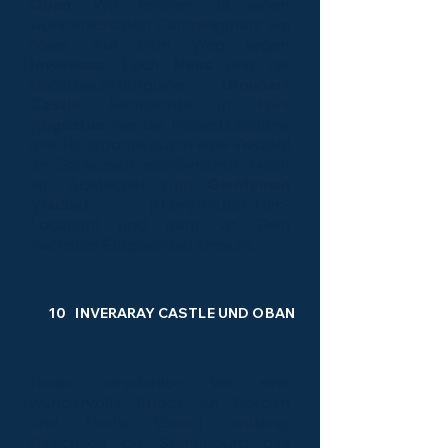
Oban
. Wir kennen da einen
wunderschönen Campingplatz am
Meer. Auf dem Weg liegen
Inverness
,
Loch Ness
und die
Bilderbuch-Burguine
Urquhart
Castl
e. Beobachte in
Fort
Augustus
, wie die Freizeitkapitäne
ihre Hausboote durch eine Vielzahl
an Schleusen manövrieren. Noch
ein Abstecher zum
Glenfinnan
Viadukt
(Harry-Potter-Film-
Location) und dann ist Dein
nächstes Etappenziel erreicht.
10 INVERARAY CASTLE UND OBAN
Heute empfehlen wir eine
wundervolle Runde an Fjorden
und Lochs (Seen) entlang.
Besichtige die Stammburg des