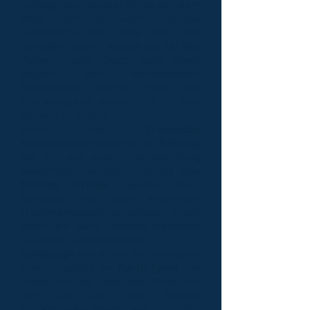
zufällig durchquerst Du es auf dem
Weg nach Edinburgh. Lies die
Geschichte der Clans dazu und
verstehe dann, warum es
Tal der
Tränen
heißt. Doch auch allein
wegen der fantastischen
Panoramen könnte man vor
Glückseligkeit weinen. Es ist hier
einfach zu schön!
Durch den
Trossachs
Nationalpark
erreichst Du
Stirling,
wo Du auf jeden Fall die Burg
besichtigen solltest und die alte
Stirling Bridge
, welche die
Schotten mit einer ersehnten
Unabhängigkeit verbinden. Hoch
oben auf dem Friedhof wanderst
Du durch Jahrhunderte.
Edinburgh
hat einen fantastischen
Campingplatz am
Forth Fjord
. Die
Stadt um die Ecke, das Meer vor
der Tür und jede Menge
Attraktionen warten auf Dich. Auf