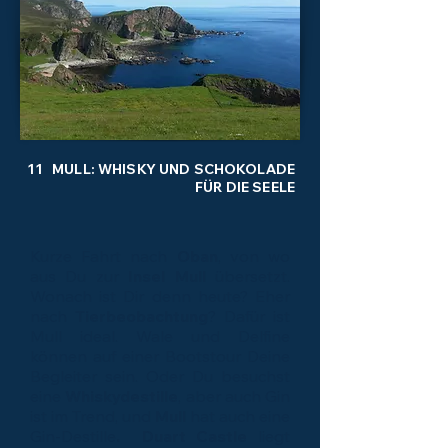
11 MULL: WHISKY UND SCHOKOLADE
FÜR DIE SEELE
Kurze Fahrt nach
Oban
, von wo
aus Du zur
Insel Mull
übersetzt.
Wonach ist Dir denn heute? Eher
nach
Tierbeobachtung
? Dafür ist
Mull ideal. Wale und Delfine
können auf einer Bootstour Deine
Begleiter sein. Oder Du besuchst
eine
Whiskydestille
, aber auch Gin
ist im Trend, und
Mull
hat auch eine
Gin-Destille
.
Duart Castle
liegt