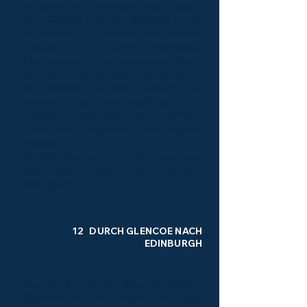
wunderschön am Meer, doch auch
der
Garten Lip na Cloiche
wird
interessant. Du kaufst hier leckere
Kräuter für Dein nächstes
Abendessen und versorgst Dich
aus der Schokoladenmanufaktur
mit Material für das Dessert. Du
merkst schon, man muß auch im
Urlaub Entscheidungen treffen.
Oder alles angucken und länger
bleiben.
Die Fährüberfahrt für Dich und das
Wohnmobil haben wir bereits
arrangiert.
12 DURCH GLENCOE NACH
EDINBURGH
Was für ein Land!? Was für Täler!?
Glencoe
ist ein Muss, und wie