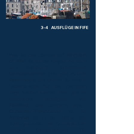
3-4 AUSFLÜGE IN FIFE
Was ist das überhaupt?
Kingdom
of Fife
? Es ist die Region nördlich
von Edinburgh, Schottlands
Gemüsekammer
. Hier gibt es tolle
Farmshops
, bei denen Du frische
Lebensmittel für die nächsten
Tage kaufen kannst. Hier gibt es
historische Highlights, wie
Falkland
, das übrigens eine
Outlander-Filmlocation
ist.
St.
Andrews
ist in der Nähe, das
Golferparadies mit fantastischen
langen Sandstränden. Die