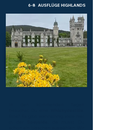
6-8 AUSFLÜGE HIGHLANDS
In den kommenden Tagen
besuchst Du eine
Whiskydestille
.
Eine? Es gibt wahnsinnig viele hier
in der
Speyside
, da musst Du
schon ein bisschen auswählen. Wir