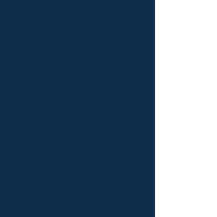
helfen Dir dabei, nur das
Tasting
,
das bekommen wir leider nicht mit.
Aber Du. Besichtige
Cawdor
Castle
oder das niedliche
Küstenörtchen
Cullen
. Wenn Du
gern selbst kochst ihn Deinem
Wohmobil, dann geben wir Die das
Rezept für das traditionelle Gericht
Cullen Skink
gleich mit an die
Hand.
Auch
Ballindaloch Castle
ist
absolut sehenswert und hat ein so
nettes Besitzerpaar. Rund um
Aviemore
gibt es
Urlaubsaktivitäten pur: Ob
Jeep-
Safari
,
Quad-Tour
, Wanderungen
oder ein Besuch des tollen
Freilichtmuseums oder des
Rentierzentrum
s, hier kommt
einfach jeder auf seine Kosten.