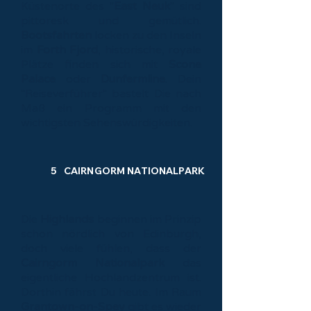
Küstenorte des "
East Neuk
" sind
pittoresk und gemütlich.
Bootsfahrten
locken zu den Inseln
im
Forth Fjord
, historische, royale
Plätze finden sich mit
Scone
Palace
oder
Dunfermline
. Dein
"Reiseverführer" bastelt Die nach
Maß ein Programm mit den
wichtigsten Sehenswürdigkeiten.
5 CAIRNGORM NATIONALPARK
Die
Highlands
beginnen im Prinzip
schon nördlich von Edinburgh,
doch viele fühlen, dass der
Cairngorm Nationalpark
das
eigentliche Hochlandzentrum ist.
Dorthin fährst Du heute. Im Raum
Grantown-on-Spey
gibt es wieder