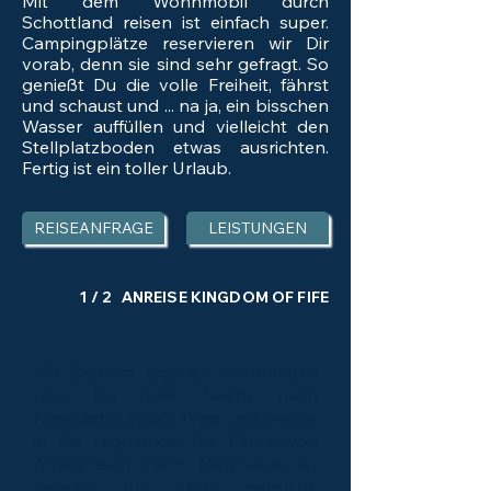
Mit dem Wohnmobil durch
Schottland reisen ist einfach super.
Campingplätze reservieren wir Dir
vorab, denn sie sind sehr gefragt. So
genießt Du die volle Freiheit, fährst
und schaust und ... na ja, ein bisschen
Wasser auffüllen und vielleicht den
Stellplatzboden etwas ausrichten.
Fertig ist ein toller Urlaub.
REISEANFRAGE
LEISTUNGEN
1 / 2 ANREISE KINGDOM OF FIFE
Mit Deinem eigenen Wohnmobil
reist Du über Nacht nach
Newcastle upon Tyne
und weiter
in die Highlands. Die Fähre von
Amsterdam nach Newcastle ist
bereits für Dich gebucht.