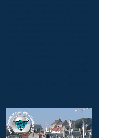
Selbstverständlich helfen wir auch
bei der Vermittlung eines
passenden Wohnmobils vor Ort
oder ab Deutschland. In der Nähe
von
Glenrothes
findest Du dann
auf einem der schönen
Campingplätze Dein Domizil für
die nächsten vier Nächte. Es ist ein
toller Ausgangspunkt, um die
Vielfalt des Kleinen Königreiches
im Königreich zu erleben. Stell das
Wohnmobil ruhig hier ab, man
kann vieles per Linienbus
erreichen.