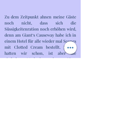
Zu dem Zeitpunkt ahnen meine Gäste 
noch nicht, dass sich die 
Süssigkeitenration noch erhöhen wird, 
denn am Giant‘s Causeway habe ich in 
einem Hotel für alle wieder mal Scones 
mit Clotted Cream bestellt. Jahaaa, 
hatten wir schon, ist aber die 
einfachste Methode, mehrere Gäste 
ziemlich problemlos vor dem 
Verhungern zu retten. Schließlich 
gibt’s erst Abends auf dem Schiff 
wieder was. Eine Kleinigkeit. Oder halt 
Buffet, wo man dann so sieben bis zehn 
Sachen nochmal als Schlummer-Snack 
aufpickt.
Doch zurück zum Giant‘s Causeway. 