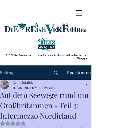
110% für Deine schönste Reise - individuell oder in der
Gruppe
Beitrag
Registrieren
Gabi Quiatek
11. Aug. 2025
6 Min. Lesezeit
Auf dem Seewege rund um
Großbritannien - Teil 3:
Intermezzo Nordirland
Mit NaN von 5 Sternen bewertet.