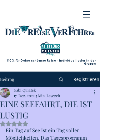
110% für Deine schönste Reise - individuell oder in der
Gruppe
Beitrag
Registrieren
Gabi Quiatek
17. Dez. 2022
5 Min. Lesezeit
EINE SEEFAHRT, DIE IST
LUSTIG
Mit NaN von 5 Sternen bewertet.
Ein Tag auf See ist ein Tag voller 
Möglichkeiten. Das Tagesprogramm 